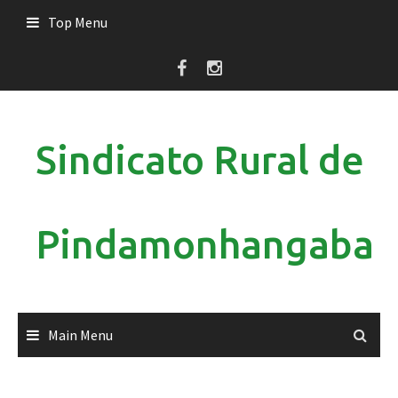
Skip
Top Menu
to
content
Sindicato Rural de
Pindamonhangaba
Main Menu