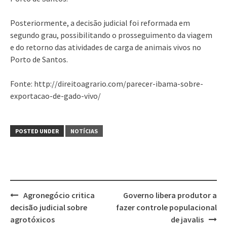
Posteriormente, a decisão judicial foi reformada em
segundo grau, possibilitando o prosseguimento da viagem
e do retorno das atividades de carga de animais vivos no
Porto de Santos.
Fonte: http://direitoagrario.com/parecer-ibama-sobre-
exportacao-de-gado-vivo/
POSTED UNDER
NOTÍCIAS
Post
Agronegócio critica
Governo libera produtor a
navigation
decisão judicial sobre
fazer controle populacional
agrotóxicos
de javalis