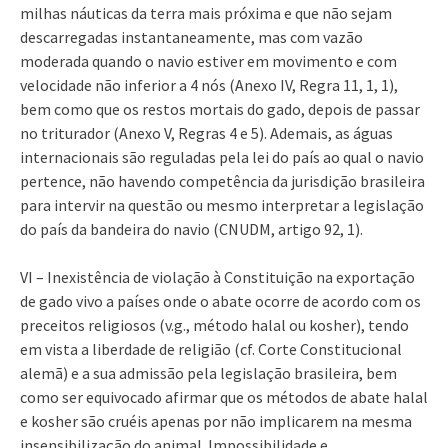
milhas náuticas da terra mais próxima e que não sejam
descarregadas instantaneamente, mas com vazão
moderada quando o navio estiver em movimento e com
velocidade não inferior a 4 nós (Anexo IV, Regra 11, 1, 1),
bem como que os restos mortais do gado, depois de passar
no triturador (Anexo V, Regras 4 e 5). Ademais, as águas
internacionais são reguladas pela lei do país ao qual o navio
pertence, não havendo competência da jurisdição brasileira
para intervir na questão ou mesmo interpretar a legislação
do país da bandeira do navio (CNUDM, artigo 92, 1).
VI – Inexistência de violação à Constituição na exportação
de gado vivo a países onde o abate ocorre de acordo com os
preceitos religiosos (v.g., método halal ou kosher), tendo
em vista a liberdade de religião (cf. Corte Constitucional
alemã) e a sua admissão pela legislação brasileira, bem
como ser equivocado afirmar que os métodos de abate halal
e kosher são cruéis apenas por não implicarem na mesma
insensibilização do animal. Impossibilidade e