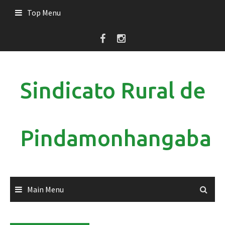
Skip
Top Menu
to
content
Sindicato Rural de
Pindamonhangaba
Main Menu