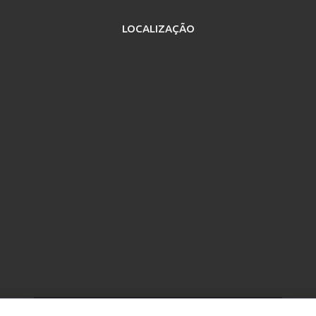
LOCALIZAÇÃO
Copyright © 2026
Sindicato Rural de