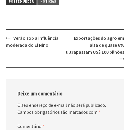
POSTED UNDER
NOTÍCIAS
Post
Verão sob a influência
Exportações do agro em
navigation
moderada do El Nino
alta de quase 6%
ultrapassam US$ 100 bilhões
Deixe um comentário
O seu endereço de e-mail não será publicado.
Campos obrigatórios são marcados com
*
Comentário
*