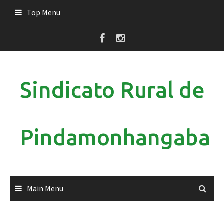
Skip
Top Menu
to
content
Sindicato Rural de
Pindamonhangaba
Main Menu