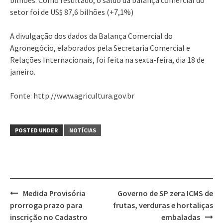
setor foi de US$ 87,6 bilhões (+7,1%)
A divulgação dos dados da Balança Comercial do
Agronegócio, elaborados pela Secretaria Comercial e
Relações Internacionais, foi feita na sexta-feira, dia 18 de
janeiro.
Fonte: http://www.agricultura.gov.br
POSTED UNDER
NOTÍCIAS
Post
Medida Provisória
Governo de SP zera ICMS de
navigation
prorroga prazo para
frutas, verduras e hortaliças
inscrição no Cadastro
embaladas