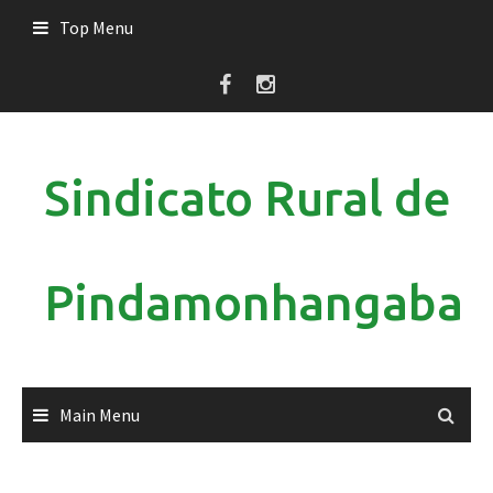
Skip
Top Menu
to
content
Sindicato Rural de
Pindamonhangaba
Main Menu