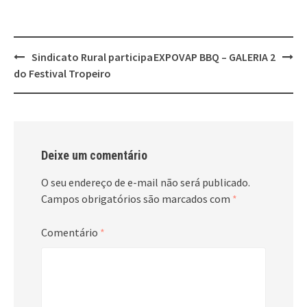
Post
Sindicato Rural participa
EXPOVAP BBQ – GALERIA 2
navigation
do Festival Tropeiro
Deixe um comentário
O seu endereço de e-mail não será publicado.
Campos obrigatórios são marcados com
*
Comentário
*