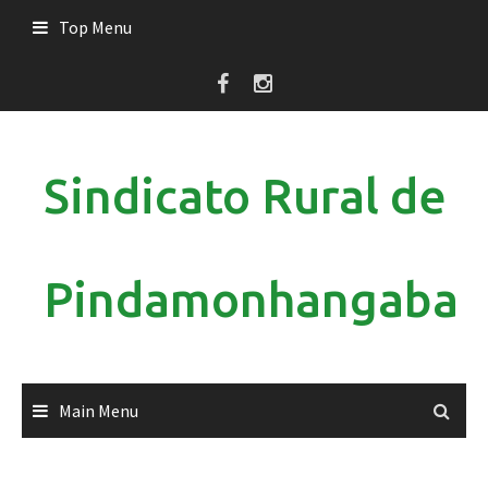
Skip
Top Menu
to
content
Sindicato Rural de
Pindamonhangaba
Main Menu