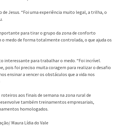
de Jesus. “Foi uma experiência muito legal, a trilha, o
u.
mportante para tirar o grupo da zona de conforto
m o medo de forma totalmente controlada, o que ajuda os
o interessante para trabalhar o medo. “Foi incrível.
, pois foi preciso muita coragem para realizar o desafio
nos ensinar a vencer os obstáculos que a vida nos
u
roteiros aos finais de semana na zona rural de
esenvolve também treinamentos empresariais,
ipamentos homologados.
ação/ Maura Lídia do Vale