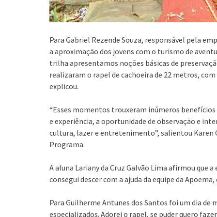
Para Gabriel Rezende Souza, responsável pela emp
a aproximação dos jovens com o turismo de aventur
trilha apresentamos noções básicas de preservação 
realizaram o rapel de cachoeira de 22 metros, com
explicou.
“Esses momentos trouxeram inúmeros benefícios p
e experiência, a oportunidade de observação e inter
cultura, lazer e entretenimento”, salientou Karen 
Programa.
A aluna Lariany da Cruz Galvão Lima afirmou que a
consegui descer com a ajuda da equipe da Apoema, q
Para Guilherme Antunes dos Santos foi um dia de m
especializados. Adorei o rapel, se puder quero fazer