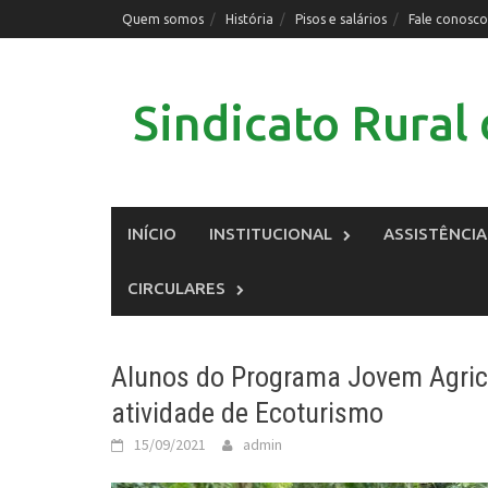
Skip
Quem somos
História
Pisos e salários
Fale conosco
to
content
Sindicato Rura
INÍCIO
INSTITUCIONAL
ASSISTÊNCIA
CIRCULARES
Alunos do Programa Jovem Agricu
atividade de Ecoturismo
15/09/2021
admin