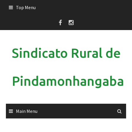
Skip
Top Menu
to
content
Sindicato Rural de
Pindamonhangaba
Main Menu