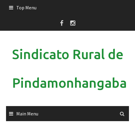
Skip
Top Menu
to
content
Sindicato Rural de
Pindamonhangaba
Main Menu