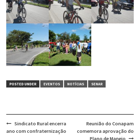
POSTED UNDER
EVENTOS
NOTÍCIAS
SENAR
Post
Sindicato Rural encerra
Reunião do Conapam
navigation
ano com confraternização
comemora aprovação do
Plano de Manejo