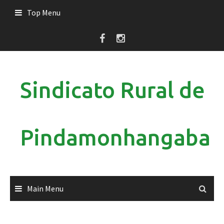
Skip
Top Menu
to
content
Sindicato Rural de
Pindamonhangaba
Main Menu