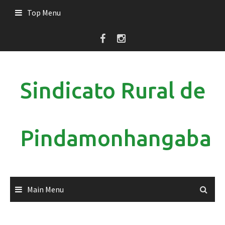
Skip
Top Menu
to
content
Sindicato Rural de
Pindamonhangaba
Main Menu