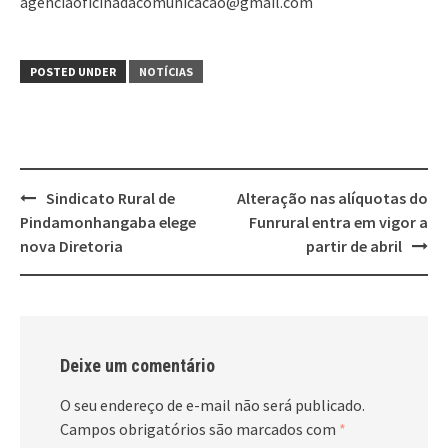
agenciaoficinadacomunicacao@gmail.com
POSTED UNDER
NOTÍCIAS
Post
Sindicato Rural de
Alteração nas alíquotas do
navigation
Pindamonhangaba elege
Funrural entra em vigor a
nova Diretoria
partir de abril
Deixe um comentário
O seu endereço de e-mail não será publicado.
Campos obrigatórios são marcados com
*