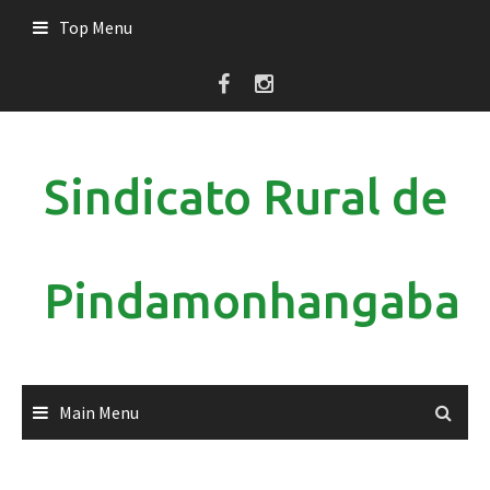
Skip
Top Menu
to
content
Sindicato Rural de
Pindamonhangaba
Main Menu