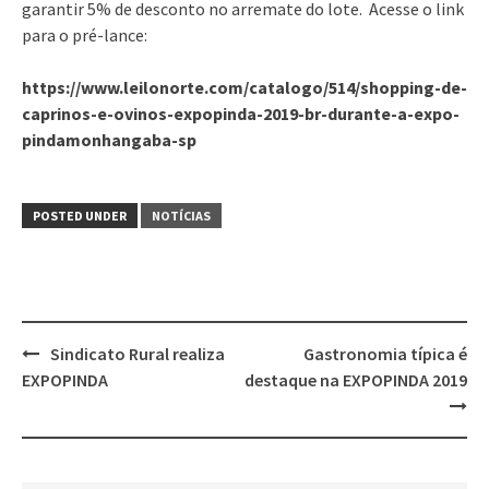
garantir 5% de desconto no arremate do lote. Acesse o link
para o pré-lance:
https://www.leilonorte.com/catalogo/514/shopping-de-
caprinos-e-ovinos-expopinda-2019-br-durante-a-expo-
pindamonhangaba-sp
POSTED UNDER
NOTÍCIAS
Post
Sindicato Rural realiza
Gastronomia típica é
navigation
EXPOPINDA
destaque na EXPOPINDA 2019