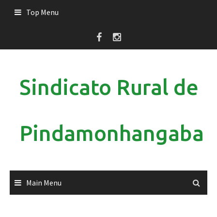
Skip
Top Menu
to
content
Sindicato Rural de
Pindamonhangaba
Main Menu