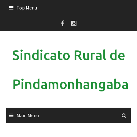
Skip
Top Menu
to
content
Sindicato Rural de
Pindamonhangaba
Main Menu