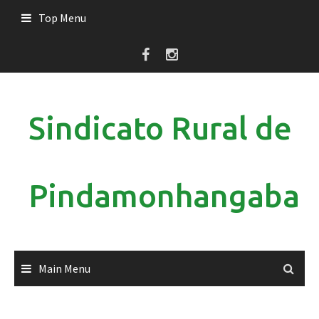
Skip
Top Menu
to
content
Sindicato Rural de
Pindamonhangaba
Main Menu