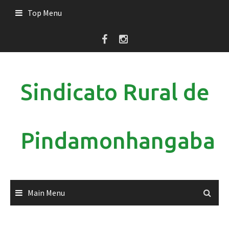
Skip
Top Menu
to
content
Sindicato Rural de
Pindamonhangaba
Main Menu