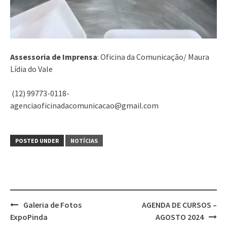
Assessoria de Imprensa
: Oficina da Comunicação/ Maura
Lídia do Vale
(12) 99773-0118-
agenciaoficinadacomunicacao@gmail.com
POSTED UNDER
NOTÍCIAS
Post
Galeria de Fotos
AGENDA DE CURSOS –
navigation
ExpoPinda
AGOSTO 2024