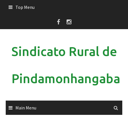
Skip
Top Menu
to
content
Sindicato Rural de
Pindamonhangaba
Main Menu