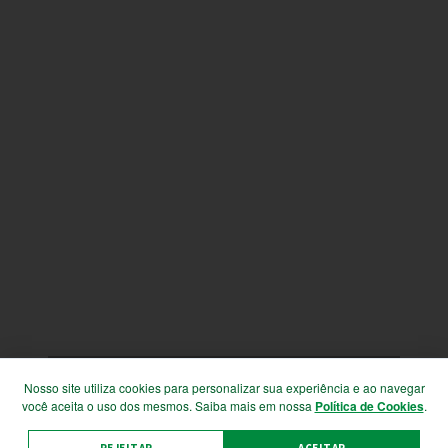
Copyright © 2026
Sindicato Rural de
Nosso site utiliza cookies para personalizar sua experiência e ao navegar
Pindamonhangaba
.
você aceita o uso dos mesmos. Saiba mais em nossa
Política de Cookies
.
|
Oficina da Comunicação