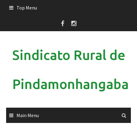
Skip
Top Menu
to
content
Sindicato Rural de
Pindamonhangaba
Main Menu