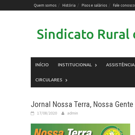
Skip
Quem somos
História
Pisos e salários
Fale conosco
to
content
Sindicato Rura
INÍCIO
INSTITUCIONAL
ASSISTÊNCIA
CIRCULARES
Jornal Nossa Terra, Nossa Gente
17/08/2020
admin