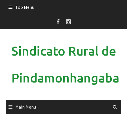
Skip
Top Menu
to
content
Sindicato Rural de
Pindamonhangaba
Main Menu