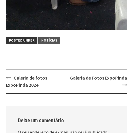
POSTED UNDER
NOTÍCIAS
Post
Galeria de fotos
Galeria de Fotos ExpoPinda
navigation
ExpoPinda 2024
Deixe um comentário
O seu endereço de e-mail não será publicado.