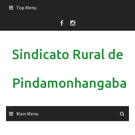
Skip
Top Menu
to
content
Sindicato Rural de
Pindamonhangaba
Main Menu