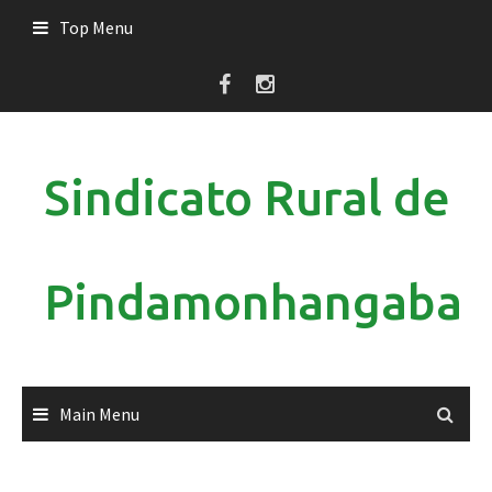
Skip
Top Menu
to
content
Sindicato Rural de
Pindamonhangaba
Main Menu