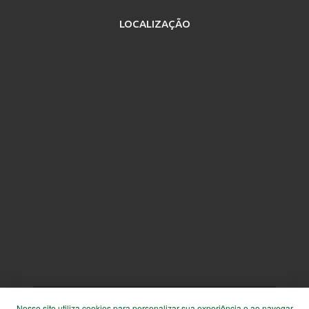
LOCALIZAÇÃO
Copyright © 2026
Sindicato Rural de
Nosso site utiliza cookies para personalizar sua experiência e ao navegar