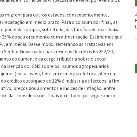
vidades em torno de 30% (pecuária de leite, por exemplo).
sas migrem para outros estados, consequentemente,
arrecadação em médio prazo. Para o consumidor final, as
o poder de compra, sobretudo, das famílias de mais baixa
 25% do seu orçamento com alimentação. Estimamos que
1
7%, em média. Desse modo, reiterando as tratativas em
o Senhor Governador para rever os Decretos 65.252/20,
uanto ao aumento da carga tributária sobre o setor
o da isenção do ICMS sobre os insumos agropecuários
eiros (inclui ovos), leite cru e energia elétrica, além da
 do crédito outorgado de 12% à indústria de lácteos, a fim
utivo, preços dos alimentos e índices de inflação, entre
co das considerações finais do estudo que segue anexo.