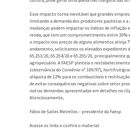
cultura, pode gerar uma queda nas margens das ati
Esse impacto torna inevitável que grandes empre
limitando a demanda dos produtores paulistas e a 
mudanças podem impactar os índices de inflação e 
renda, que tem um comprometimento entre 20% e
o impacto nos preços de alguns alimentos atinja 
andamento, solicitamos os elevados expedientes d
65.253/20, 65.254/20 e 65.255/20, principalmente q
agropecuário. A FAESP pleiteia o restabeleciment
(observância do Convênio n° 100/97), hortifrutigranj
alíquota de 12% para os combustíveis e restituição
de evitar consequências negativas sobre setor prod
outras demandas apresentadas em detalhes no tópi
Atenciosamente,
Fábio de Salles Meirelles – presidente da Faesp
Acesse os links e confira o material: