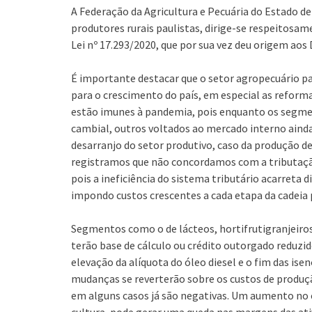
A Federação da Agricultura e Pecuária do Estado d
produtores rurais paulistas, dirige-se respeitosam
Lei nº 17.293/2020, que por sua vez deu origem aos D
É importante destacar que o setor agropecuário pau
para o crescimento do país, em especial as reforma
estão imunes à pandemia, pois enquanto os segme
cambial, outros voltados ao mercado interno ainda 
desarranjo do setor produtivo, caso da produção de l
registramos que não concordamos com a tributação
pois a ineficiência do sistema tributário acarreta 
impondo custos crescentes a cada etapa da cadeia 
Segmentos como o de lácteos, hortifrutigranjeiros
terão base de cálculo ou crédito outorgado reduzi
elevação da alíquota do óleo diesel e o fim das ise
mudanças se reverterão sobre os custos de produçã
em alguns casos já são negativas. Um aumento no 