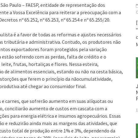
e São Paulo – FAESP, entidade de representação dos
ente a Vossa Excelência para reiterar a preocupação com a
ecretos nº 65.252, nº 65.253, nº 65.254 e nº 65.255/20.
[
“
lista é a favor de todas as reformas e ajustes necessários
s tributária e administrativa. Contudo, os produtores não
ntos exportadores foram protegidos pela variação
estão sofrendo com as perdas, falta de crédito e o
eite, frutas, hortaliças e flores. Nessa esteira,
 de alimentos essenciais, estando ou não na cesta básica,
distorções que ferem o princípio da nãocumulatividade,
produtiva até chegar ao consumidor final.
 e carnes, que sofrerão aumento em suas alíquotas ou
do, conciliarão aumento de custos em cascata com a
1
nções para energia elétrica e insumos agropecuários. Essas
o e reduzirão ainda mais as margens das atividades, que
custo total de produção entre 1% e 3%, dependendo da