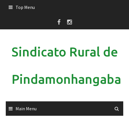
Skip
Top Menu
to
content
Sindicato Rural de
Pindamonhangaba
Main Menu