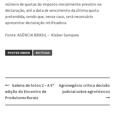
número de quotas do imposto inicialmente previsto na
declaração, até a data de vencimento da última quota
pretendida, sendo que, nesse caso, será necessário
apresentar declaração retificadora.
Fonte: AGÊNCIA BRASIL – Kleber Sampaio
POSTED UNDER
NOTÍCIAS
Post
Galeria de fotos 2 – A 5ª
Agronegócio critica decisão
navigation
edição do Encontro de
judicial sobre agrotóxicos
Produtores Rurais