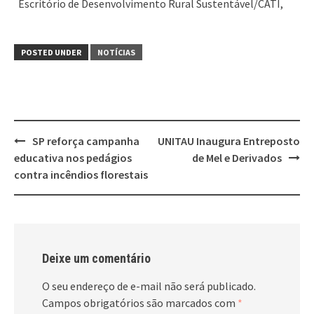
Escritório de Desenvolvimento Rural Sustentável/CATI,
POSTED UNDER
NOTÍCIAS
Post
SP reforça campanha
UNITAU Inaugura Entreposto
navigation
educativa nos pedágios
de Mel e Derivados
contra incêndios florestais
Deixe um comentário
O seu endereço de e-mail não será publicado.
Campos obrigatórios são marcados com
*