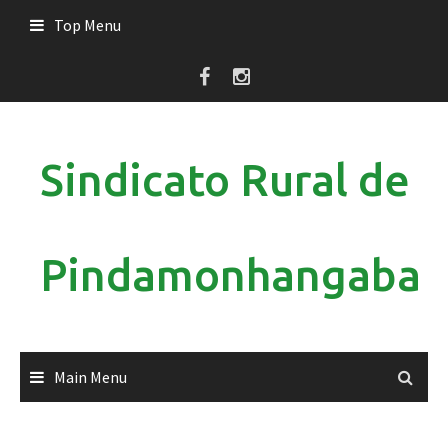
Skip
Top Menu
to
content
Sindicato Rural de
Pindamonhangaba
Main Menu