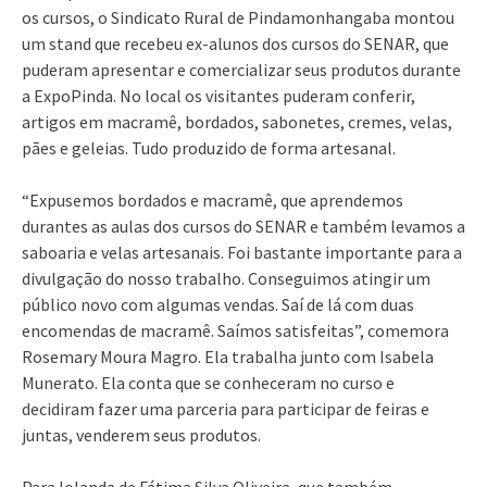
os cursos, o Sindicato Rural de Pindamonhangaba montou
um stand que recebeu ex-alunos dos cursos do SENAR, que
puderam apresentar e comercializar seus produtos durante
a ExpoPinda. No local os visitantes puderam conferir,
artigos em macramê, bordados, sabonetes, cremes, velas,
pães e geleias. Tudo produzido de forma artesanal.
“Expusemos bordados e macramê, que aprendemos
durantes as aulas dos cursos do SENAR e também levamos a
saboaria e velas artesanais. Foi bastante importante para a
divulgação do nosso trabalho. Conseguimos atingir um
público novo com algumas vendas. Saí de lá com duas
encomendas de macramê. Saímos satisfeitas”, comemora
Rosemary Moura Magro. Ela trabalha junto com Isabela
Munerato. Ela conta que se conheceram no curso e
decidiram fazer uma parceria para participar de feiras e
juntas, venderem seus produtos.
Para Iolanda de Fátima Silva Oliveira, que também