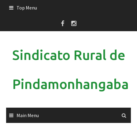
Skip
Top Menu
to
content
Sindicato Rural de
Pindamonhangaba
Main Menu