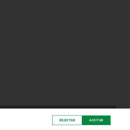
|
Oficina da Comunicação
REJEITAR
ACEITAR