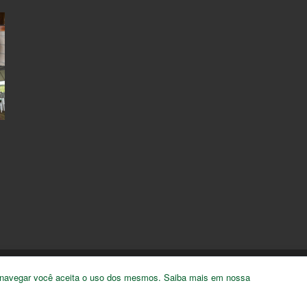
Pindamonhangaba
.
 ao navegar você aceita o uso dos mesmos. Saiba mais em nossa