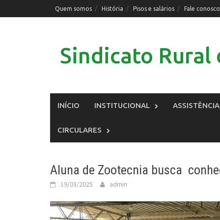
Skip
Quem somos
História
Pisos e salários
Fale conosco
to
content
Sindicato Rura
INÍCIO
INSTITUCIONAL
ASSISTÊNCIA
CIRCULARES
Aluna de Zootecnia busca conhec
19/03/2025
admin