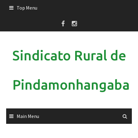
Skip
Top Menu
to
content
Sindicato Rural de
Pindamonhangaba
Main Menu