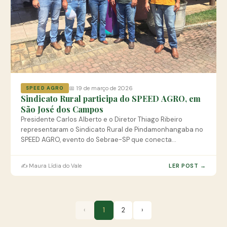
📅 19 de março de 2026
SPEED AGRO
Sindicato Rural participa do SPEED AGRO, em
São José dos Campos
Presidente Carlos Alberto e o Diretor Thiago Ribeiro
representaram o Sindicato Rural de Pindamonhangaba no
SPEED AGRO, evento do Sebrae-SP que conecta
produtores rurais, startups e pesquisadores do
agronegócio paulista.
✍️ Maura Lídia do Vale
LER POST →
‹
1
2
›