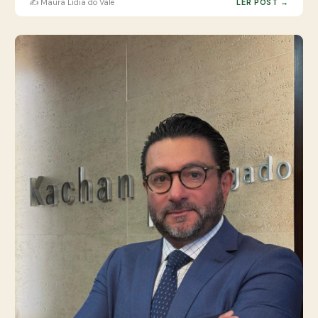
✍️ Maura Lídia do Vale
LER POST →