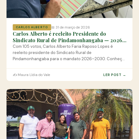
📅 31 de março de 2026
CARLOS ALBERTO
Carlos Alberto é reeleito Presidente do
Sindicato Rural de Pindamonhangaba — 2026–
2030
Com 105 votos, Carlos Alberto Faria Raposo Lopes é
reeleito presidente do Sindicato Rural de
Pindamonhangaba para o mandato 2026–2030. Conheça
a nova diretoria eleita.
✍️ Maura Lídia do Vale
LER POST →