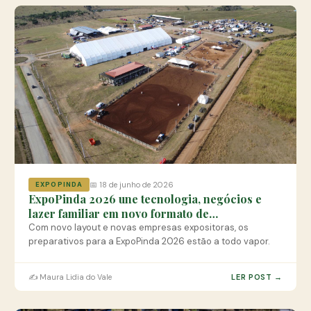
📅 18 de junho de 2026
EXPOPINDA
ExpoPinda 2026 une tecnologia, negócios e
lazer familiar em novo formato de
infraestrutura
Com novo layout e novas empresas expositoras, os
preparativos para a ExpoPinda 2026 estão a todo vapor.
✍️ Maura Lidia do Vale
LER POST →