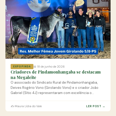
📅 18 de junho de 2026
EXPOPINDA
Criadores de Pindamonhangaba se destacam
na Megaleite
O associado do Sindicato Rural de Pindamonhangaba,
Deives Rogério Vono (Girolando Vono) e o criador João
Gabriel (Sítio 4J) representaram com excelência o
município de Pindamonhangaba na Megaleite, a maior feira
da pecuária leiteira do Brasil.
✍️ Maura Lídia do Vale
LER POST →