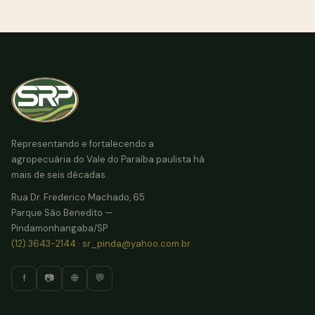
Representando e fortalecendo a
agropecuária do Vale do Paraíba paulista há
mais de seis décadas.
Rua Dr. Frederico Machado, 65
Parque São Benedito —
Pindamonhangaba/SP
(12) 3643-2144
·
sr_pinda@yahoo.com.br
f
📷
🌐
💬