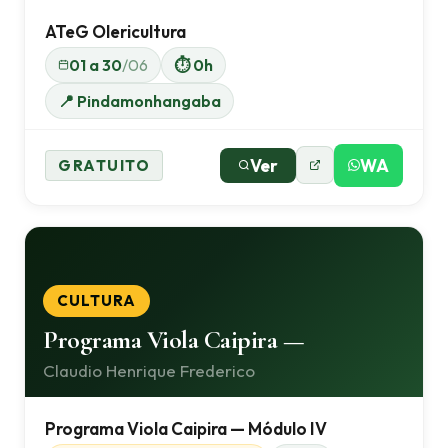
ATeG Olericultura
01 a 30
/06
⏱ 0h
📍 Pindamonhangaba
Ver
WA
GRATUITO
CULTURA
Programa Viola Caipira —
Claudio Henrique Frederico
Programa Viola Caipira — Módulo IV