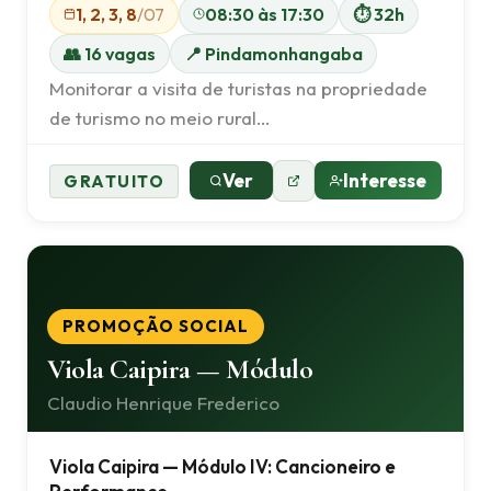
1, 2, 3, 8
/07
08:30 às 17:30
⏱ 32h
👥 16 vagas
📍 Pindamonhangaba
Monitorar a visita de turistas na propriedade
de turismo no meio rural…
Ver
Interesse
GRATUITO
PROMOÇÃO SOCIAL
Viola Caipira — Módulo
Claudio Henrique Frederico
Viola Caipira — Módulo IV: Cancioneiro e