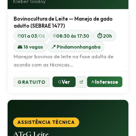
Kleber Godoy
Bovinocultura de Leite — Manejo de gado
adulto (SEBRAE 1477)
01 a 03
/06
08:30 às 17:30
⏱ 20h
👥 16 vagas
📍 Pindamonhangaba
Manejar bovinos de leite na fase adulta de
acordo com as técnicas…
Ver
Interesse
GRATUITO
ASSISTÊNCIA TÉCNICA
ATeG Leite