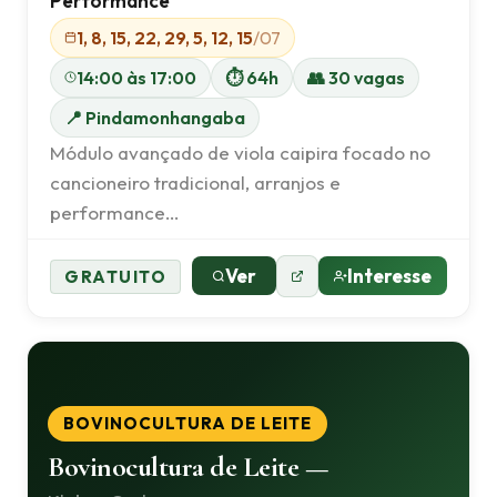
Performance
1, 8, 15, 22, 29, 5, 12, 15
/07
14:00 às 17:00
⏱ 64h
👥 30 vagas
📍 Pindamonhangaba
Módulo avançado de viola caipira focado no
cancioneiro tradicional, arranjos e
performance…
Ver
Interesse
GRATUITO
BOVINOCULTURA DE LEITE
Bovinocultura de Leite —