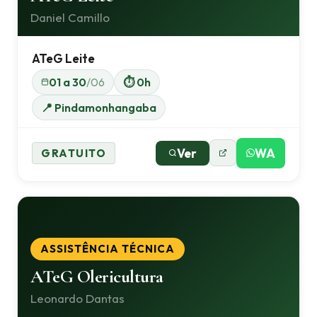
Daniel Camillo
ATeG Leite
01 a 30
/06
⏱ 0h
📍 Pindamonhangaba
Ver
WA
GRATUITO
ASSISTÊNCIA TÉCNICA
ATeG Olericultura
Leonardo Dantas