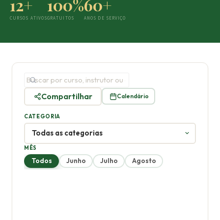
12+
100%
60+
CURSOS ATIVOS
GRATUITOS
ANOS DE SERVIÇO
Compartilhar
Calendário
CATEGORIA
MÊS
Todos
Junho
Julho
Agosto