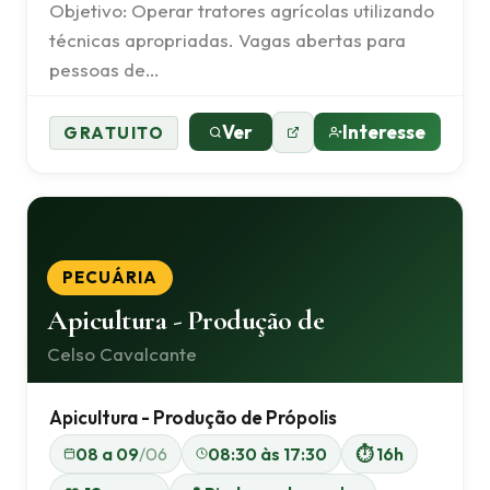
Objetivo: Operar tratores agrícolas utilizando
técnicas apropriadas. Vagas abertas para
pessoas de…
Ver
Interesse
GRATUITO
PECUÁRIA
Apicultura - Produção de
Celso Cavalcante
Apicultura - Produção de Própolis
08 a 09
/06
08:30 às 17:30
⏱ 16h